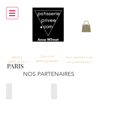
Cours en
Ateliers
Vous repartez avec
petits groupes
100% actifs !
vos productions !
PARIS
NOS PARTENAIRES
meet the locals
Cœur de pom'