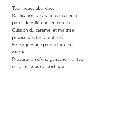
Techniques abordées
Réalisation de pralinés maison à
partir de différents fruits secs
Cuisson du caramel et maîtrise
précise des températures
Fonçage d’une pâte à tarte en
cercle
Préparation d’une ganache montée
et techniques de pochage
Fabrication et garnissage de la pâte
à choux
Réalisation d’une crème diplomate
praliné
Utilisation professionnelle de la
poche à douille
Un atelier participatif, rythmé et