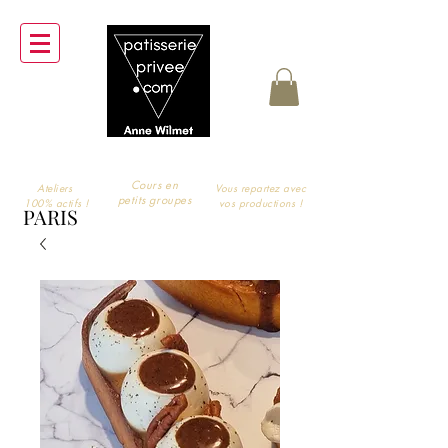
Cours en
Ateliers
Vous repartez avec
petits groupes
100% actifs !
vos productions !
PARIS