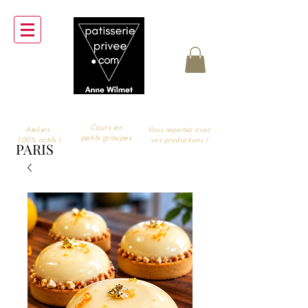
Cours en
Ateliers
Vous repartez avec
petits groupes
100% actifs !
vos productions !
PARIS