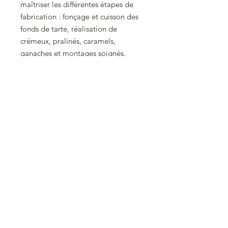
maîtriser les différentes étapes de
fabrication : fonçage et cuisson des
fonds de tarte, réalisation de
crémeux, pralinés, caramels,
ganaches et montages soignés.
Vous découvrirez également les
astuces professionnelles pour
obtenir des textures équilibrées et
des finitions dignes d’une vitrine de
pâtisserie.
Chaque participant repartira avec
ses réalisations et les techniques
nécessaires pour reproduire ces
tartelettes gourmandes à la maison.
Atelier limité à 6 personnes.
Contact
Mentions légales